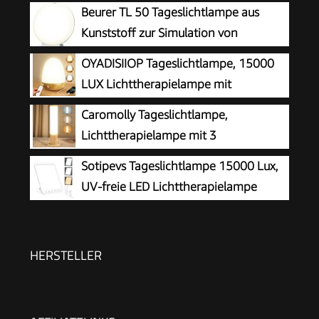
Beurer TL 50 Tageslichtlampe aus
Kunststoff zur Simulation von
Tageslicht, zertifiziertes
OYADISIIOP Tageslichtlampe, 15000
Medizinprodukt für mehr Wohlbefinden
LUX Lichttherapielampe mit
Fernsteuerung, Tageslichtlampen mit
Caromolly Tageslichtlampe,
Einstellbaren Lichtfarben, Helligkeiten und
Lichttherapielampe mit 3
Timer, LED Simulation von Tageslicht(Helle
Farbtemperaturen & 5
Sotipevs Tageslichtlampe 15000 Lux,
Holzmaserung)
Helligkeitsstufen, Simulation von Tageslicht,
UV-freie LED Lichttherapielampe
Flimmer- und UV-freie LED-Tageslichtleuchte,
Tageslicht, LED Daylight Lampe,
Ideal für Haushalte und Büro
Touch-Control Sonnenlicht Lampe,
Vollspektrumlampe für Zuhause/Büro
HERSTELLER