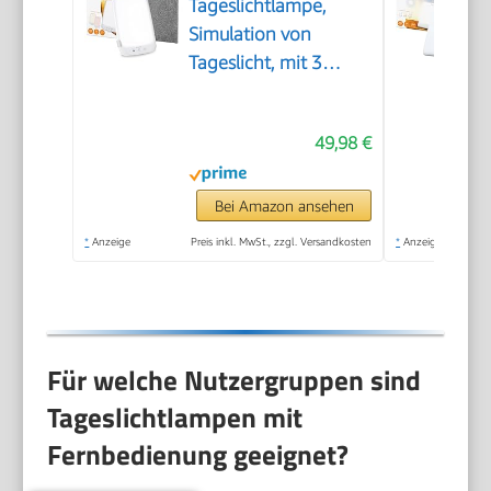
Tageslichtlampe,
Simulation von
Tageslicht, mit 3
Farbtemperaturen für
einen geregelten
49,98 €
Tages-Nacht-
Rhythmus, 10.000
Lux, Medizinprodukt,
Bei Amazon ansehen
abnehmbarer
*
Anzeige
Preis inkl. MwSt., zzgl. Versandkosten
*
Anzeige
Standfuß, mit
Dimmer, Weiß
Für welche Nutzergruppen sind
Tageslichtlampen mit
Fernbedienung geeignet?