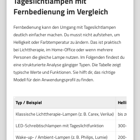
Tageslichtlampen mit
Fernbedienung im Vergleich
Fernbedienung kann den Umgang mit Tageslichtlampen
deutlich einfacher machen. Du musst nicht aufstehen, um
Helligkeit oder Farbtemperatur zu ändern. Das ist praktisch
bei Lichttherapie, im Home-Office oder wenn mehrere
Personen die gleiche Lampe nutzen. Im Folgenden findest du
eine strukturierte Analyse gängiger Typen. Die Tabelle zeigt
typische Werte und Funktionen. Sie hilft dir, das richtige
Modell für dein Anwendungsprofil zu finden.
Typ / Beispiel
Helligkeit (
Klassische Lichttherapie-Lampen (z. B. Carex, Verilux)
bis zu 10.00
LED-Schreibtischlampen mit Tageslichtfunktion
300–2.000 l
Wake-up- / Ambient-Lampen (z. B. Philips, Lumie)
200–1.500 l