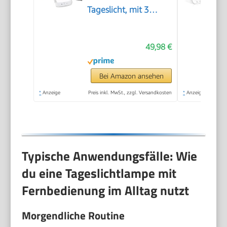
Tageslicht, mit 3
Farbtemperaturen für
einen geregelten
49,98 €
Tages-Nacht-
Rhythmus, 10.000
Lux, Medizinprodukt,
Bei Amazon ansehen
abnehmbarer
*
Anzeige
Preis inkl. MwSt., zzgl. Versandkosten
*
Anzeige
Standfuß, mit
Dimmer, Weiß
Typische Anwendungsfälle: Wie
du eine Tageslichtlampe mit
Fernbedienung im Alltag nutzt
Morgendliche Routine