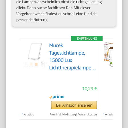
die Lampe wahrscheinlich nicht die richtige Lösung
allein. Dann suche fachlichen Rat. Mit dieser
Vorgehensweise findest du schnell eine für dich
passende Nutzung.
EMPFEHLUNG
Mucek
Tageslichtlampe,
15000 Lux
Lichttherapielampe,
UV-freie LED
Tageslichtlampen,
10,29 €
Simulation von
Tageslicht, 3
Farbtemperaturen 5
Bei Amazon ansehen
Helligkeitsstufen
*
Anzeige
Preis inkl. MwSt., zzgl. Versandkosten
*
Anzeige
Touch-Control
Sonnenlicht Lampe,