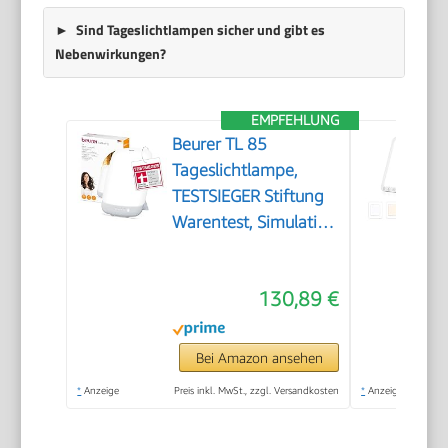
Sind Tageslichtlampen sicher und gibt es
Nebenwirkungen?
EMPFEHLUNG
Beurer TL 85
Tageslichtlampe,
TESTSIEGER Stiftung
Warentest, Simulation
von Tageslicht,
14.000 Lux
130,89 €
Lichtstärke,
Medizinprodukt, zur
Anwendung bei
Bei Amazon ansehen
Lichtmangelerscheinung,
*
Anzeige
Preis inkl. MwSt., zzgl. Versandkosten
*
Anzeige
mit Timer
(30,60,90,120 Min.)