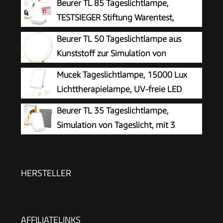
Beurer TL 85 Tageslichtlampe,
TESTSIEGER Stiftung Warentest,
Simulation von Tageslicht, 14.000 Lux
Beurer TL 50 Tageslichtlampe aus
Lichtstärke, Medizinprodukt, zur Anwendung bei
Kunststoff zur Simulation von
Lichtmangelerscheinung, mit Timer
Tageslicht, zertifiziertes
Mucek Tageslichtlampe, 15000 Lux
(30,60,90,120 Min.)
Medizinprodukt für mehr Wohlbefinden
Lichttherapielampe, UV-freie LED
Tageslichtlampen, Simulation von
Beurer TL 35 Tageslichtlampe,
Tageslicht, 3 Farbtemperaturen 5
Simulation von Tageslicht, mit 3
Helligkeitsstufen Touch-Control Sonnenlicht
Farbtemperaturen für einen
Lampe, Vollspektrumlampe
geregelten Tages-Nacht-Rhythmus, 10.000 Lux,
Medizinprodukt, abnehmbarer Standfuß, mit
HERSTELLER
Dimmer, Weiß
AFFILIATELINKS