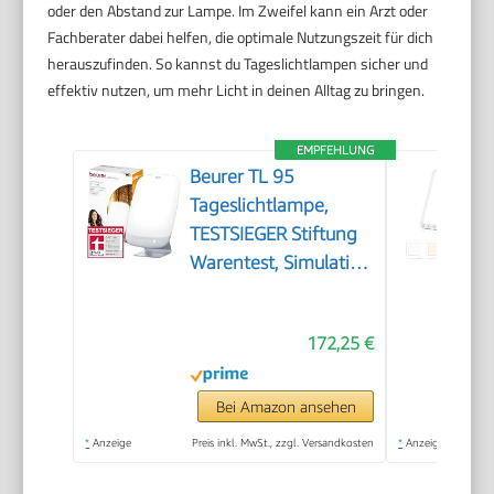
oder den Abstand zur Lampe. Im Zweifel kann ein Arzt oder
Fachberater dabei helfen, die optimale Nutzungszeit für dich
herauszufinden. So kannst du Tageslichtlampen sicher und
effektiv nutzen, um mehr Licht in deinen Alltag zu bringen.
EMPFEHLUNG
Beurer TL 95
Tageslichtlampe,
TESTSIEGER Stiftung
Warentest, Simulation
von Tageslicht, 14000
Lux, Medizinprodukt,
172,25 €
Tageslichtleuchte bei
Lichtmangelerscheinungen,
SunLike® LED-
Bei Amazon ansehen
Technologie, mit
*
Anzeige
Preis inkl. MwSt., zzgl. Versandkosten
*
Anzeige
Dimmer