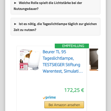
Welche Rolle spielt die Lichtstärke bei der
Nutzungsdauer?
Ist es nötig, die Tageslichtlampe täglich zur gleichen
Zeit zu nutzen?
EMPFEHLUNG
Beurer TL 95
Tageslichtlampe,
TESTSIEGER Stiftung
Warentest, Simulation
von Tageslicht, 14000
Lux, Medizinprodukt,
172,25 €
Tageslichtleuchte bei
Lichtmangelerscheinungen,
SunLike® LED-
Bei Amazon ansehen
Technologie, mit