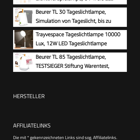
Tageslichtlampen, Simulation von
Beurer TL 30 Tageslichtlampe,
Tageslicht, 3 Farbtemperaturen 5
Simulation von Tageslicht, bis zu
Helligkeitsstufen Touch-Control Sonnenlicht
10.000 Lux, Medizinprodukt, flimmer-
Trayvespace Tageslichtlampe 10000
Lampe, Vollspektrumlampe
und UV-freie LED-Technologie, Tageslichtleuchte
Lux, 12W LED Tageslichtlampe
mit verstellbarer Halterung und Tasche
Schreibtisch, UV-frei, 3
Beurer TL 85 Tageslichtlampe,
Farbtemperaturen, 9 Helligkeitsstufen, Timer
TESTSIEGER Stiftung Warentest,
15/30/45 Min, 360° Schwanenhals für Büro
Simulation von Tageslicht, 14.000 Lux
Homeoffice (Weiß)
Lichtstärke, Medizinprodukt, zur Anwendung bei
Lichtmangelerscheinung, mit Timer
HERSTELLER
(30,60,90,120 Min.)
AFFILIATELINKS
Die mit * gekennzeichneten Links sind sog. Affiliatelinks.