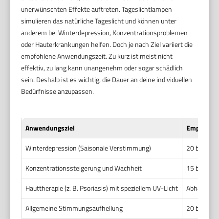
unerwünschten Effekte auftreten. Tageslichtlampen
simulieren das natürliche Tageslicht und können unter
anderem bei Winterdepression, Konzentrationsproblemen
oder Hauterkrankungen helfen. Doch je nach Ziel variiert die
empfohlene Anwendungszeit. Zu kurz ist meist nicht
effektiv, zu lang kann unangenehm oder sogar schädlich
sein. Deshalb ist es wichtig, die Dauer an deine individuellen
Bedürfnisse anzupassen.
Anwendungsziel
Empfohlen
Winterdepression (Saisonale Verstimmung)
20 bis 30 
Konzentrationssteigerung und Wachheit
15 bis 20 
Hauttherapie (z. B. Psoriasis) mit speziellem UV-Licht
Abhängig v
Allgemeine Stimmungsaufhellung
20 bis 30 