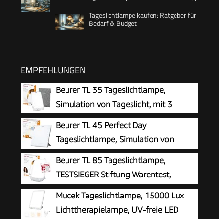
Tageslichtlampe kaufen: Ratgeber für
Bedarf & Budget
EMPFEHLUNGEN
Beurer TL 35 Tageslichtlampe,
Simulation von Tageslicht, mit 3
Farbtemperaturen für einen
Beurer TL 45 Perfect Day
geregelten Tages-Nacht-Rhythmus, 10.000 Lux,
Tageslichtlampe, Simulation von
Medizinprodukt, abnehmbarer Standfuß, mit
Tageslicht, mit 3 Farbtemperaturen für
Beurer TL 85 Tageslichtlampe,
Dimmer, Weiß
einen geregelten Tages-Nacht-Rhythmus,
TESTSIEGER Stiftung Warentest,
Human Centric Lighting, ideal für den
Simulation von Tageslicht, 14.000 Lux
Mucek Tageslichtlampe, 15000 Lux
Arbeitsplatz oder Zuhause
Lichtstärke, Medizinprodukt, zur Anwendung bei
Lichttherapielampe, UV-freie LED
Lichtmangelerscheinung, mit Timer