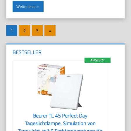
Weiterlesen
Seitennummerierung
Nächste
1
2
3
»
der
Beiträge
Beiträge
BESTSELLER
ANGEBOT
Beurer TL 45 Perfect Day
Tageslichtlampe, Simulation von
Tageslicht, mit 3 Farbtemperaturen für