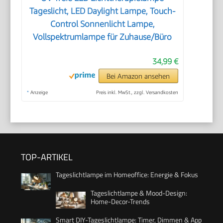
Tageslicht, LED Daylight Lampe, Touch-
Control Sonnenlicht Lampe,
Vollspektrumlampe für Zuhause/Büro
34,99 €
Bei Amazon ansehen
*
Anzeige
Preis inkl. MwSt., zzgl. Versandkosten
TOP-ARTIKEL
Tageslichtlampe im Homeoffice: Energie & Fokus
Tageslichtlampe & Mood-Design:
Home-Decor-Trends
Smart DIY-Tageslichtlampe: Timer, Dimmen & App