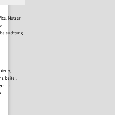
ce, Nutzer,
e
beleuchtung
ierer,
marbeiter,
ges Licht
n