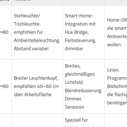
Stehleuchte/
Smart-Home-
Home-Offi
Tischleuchte,
Integration mit
die smart
≈80
empfohlen für
Hue Bridge,
Ambiente
Ambientebeleuchtung;
Farbsteuerung,
wollen
Abstand variabel
dimmbar
Breites,
Leser,
gleichmäßiges
Breiter Leuchtenkopf,
Programm
Lichtfeld,
≈90
empfohlen 40–60 cm
Bildschir
Blendreduzierung,
über Arbeitsfläche
die flächi
Dimmer,
benötige
Sensoren
Speziell für