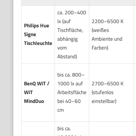
ca. 200–400
lx (auf
2200–6500 K
Philips Hue
Tischfläche,
(weißes
Signe
abhängig
Ambiente und
Tischleuchte
vom
Farben)
Abstand)
bis ca. 800–
BenQ WiT /
1000 lx auf
2700–6500 K
WiT
Arbeitsfläche
(stufenlos
MindDuo
bei 40–60
einstellbar)
cm
bis ca.