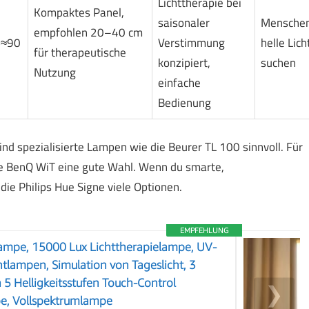
Lichttherapie bei
Kompaktes Panel,
saisonaler
Menschen,
empfohlen 20–40 cm
≈90
Verstimmung
helle Lic
für therapeutische
konzipiert,
suchen
Nutzung
einfache
Bedienung
nd spezialisierte Lampen wie die Beurer TL 100 sinnvoll. Für
die BenQ WiT eine gute Wahl. Wenn du smarte,
ie Philips Hue Signe viele Optionen.
EMPFEHLUNG
lampe, 15000 Lux Lichttherapielampe, UV-
htlampen, Simulation von Tageslicht, 3
5 Helligkeitsstufen Touch-Control
❯
e, Vollspektrumlampe