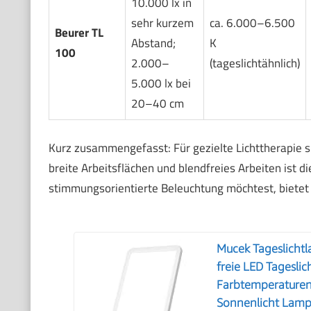
10.000 lx in
sehr kurzem
ca. 6.000–6.500
Beurer TL
Abstand;
K
100
2.000–
(tageslichtähnlich)
5.000 lx bei
20–40 cm
Kurz zusammengefasst: Für gezielte Lichttherapie si
breite Arbeitsflächen und blendfreies Arbeiten ist 
stimmungsorientierte Beleuchtung möchtest, bietet d
Mucek Tageslicht
freie LED Tageslic
Farbtemperaturen 
Sonnenlicht Lamp