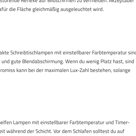
 störende Reflexe auf Bildschirmen zu vermeiden. Akzeptabel
für die Fläche gleichmäßig ausgeleuchtet wird.
kte Schreibtischlampen mit einstellbarer Farbtemperatur sin
t und gute Blendabschirmung. Wenn du wenig Platz hast, sind
promiss kann bei der maximalen Lux-Zahl bestehen, solange
 helfen Lampen mit einstellbarer Farbtemperatur und Timer-
eit während der Schicht. Vor dem Schlafen solltest du auf