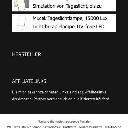
Einstellbaren Lichtfarben, Helligkeiten und
Simulation von Tageslicht, bis zu
Timer, LED Simulation von Tageslicht(Helle
10.000 Lux, Medizinprodukt, flimmer-
Mucek Tageslichtlampe, 15000 Lux
Holzmaserung)
und UV-freie LED-Technologie, Tageslichtleuchte
Lichttherapielampe, UV-freie LED
mit verstellbarer Halterung und Tasche
Tageslichtlampen, Simulation von
Tageslicht, 3 Farbtemperaturen 5
Helligkeitsstufen Touch-Control Sonnenlicht
HERSTELLER
Lampe, Vollspektrumlampe
AFFILIATELINKS
Die mit * gekennzeichneten Links sind sog. Affiliatelinks.
Als Amazon-Partner verdiene ich an qualifizierten Käufen!
Weitere thematisch passende Portale:
Wellness
·
Rotlichtlampe
·
Schlafmaske
·
Duftkerze
·
Akupressurmatte
·
Trinkflasche