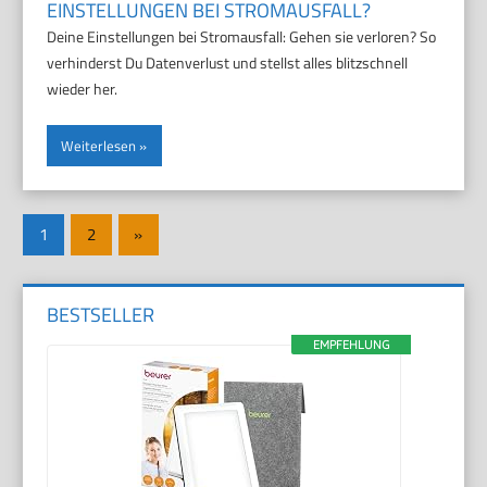
EINSTELLUNGEN BEI STROMAUSFALL?
Deine Einstellungen bei Stromausfall: Gehen sie verloren? So
verhinderst Du Datenverlust und stellst alles blitzschnell
wieder her.
Weiterlesen
Seitennummerierung
Nächste
1
2
»
der
Beiträge
Beiträge
BESTSELLER
EMPFEHLUNG