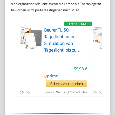
sind ergänzend relevant. Wenn die Lampe als Therapiegerät
beworben wird, prüfe die Angaben nach MDR.
EMPFEHLUNG
Beurer TL 30
Tageslichtlampe,
Simulation von
Tageslicht, bis zu
10.000 Lux,
Medizinprodukt,
39,98 €
flimmer- und UV-freie
LED-Technologie,
Tageslichtleuchte mit
Bei Amazon ansehen
verstellbarer
*
Anzeige
Preis inkl. MwSt., zzgl. Versandkosten
*
Anzeige
Halterung und Tasche