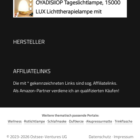
OYADISIIOP Tageslichtlampe, 15000
Arbeitsplatz oder Zuhause
Helligkeitsstufen, Simulation von Tageslicht,
LUX Lichttherapielampe mit
Flimmer- und UV-freie LED-Tageslichtleuchte,
Fernsteuerung, Tageslichtlampen mit
Ideal für Haushalte und Büro
Einstellbaren Lichtfarben, Helligkeiten und
Timer, LED Simulation von Tageslicht(Helle
HERSTELLER
Holzmaserung)
AFFILIATELINKS
Die mit * gekennzeichneten Links sind sog. Affiliatelinks.
Als Amazon-Partner verdiene ich an qualifizierten Käufen!
Weitere thematisch passende Portale:
Wellness
·
Rotlichtlampe
·
Schlafmaske
·
Duftkerze
·
Akupressurmatte
·
Trinkflasche
© 2023-2026
Ostsee-Ventures UG
Datenschutz
·
Impressum