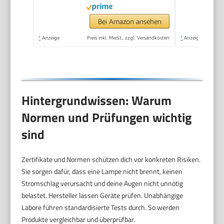
Lichtfarben,
Helligkeiten und
Bei Amazon ansehen
Timer, LED Simulation
*
Anzeige
Preis inkl. MwSt., zzgl. Versandkosten
*
Anzeige
von Tageslicht(Helle
Holzmaserung)
Hintergrundwissen: Warum
Normen und Prüfungen wichtig
sind
Zertifikate und Normen schützen dich vor konkreten Risiken.
Sie sorgen dafür, dass eine Lampe nicht brennt, keinen
Stromschlag verursacht und deine Augen nicht unnötig
belastet. Hersteller lassen Geräte prüfen. Unabhängige
Labore führen standardisierte Tests durch. So werden
Produkte vergleichbar und überprüfbar.