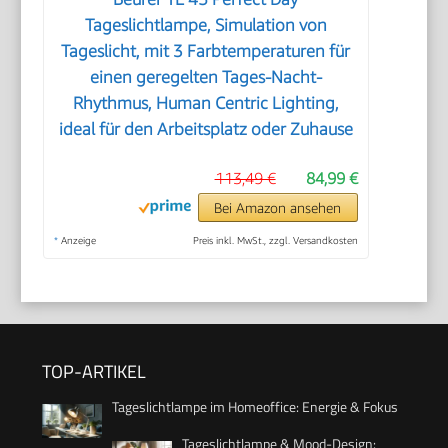
Tageslichtlampe, Simulation von
Tageslicht, mit 3 Farbtemperaturen für
einen geregelten Tages-Nacht-
Rhythmus, Human Centric Lighting,
ideal für den Arbeitsplatz oder Zuhause
113,49 €
84,99 €
Bei Amazon ansehen
*
Anzeige
Preis inkl. MwSt., zzgl. Versandkosten
TOP-ARTIKEL
Tageslichtlampe im Homeoffice: Energie & Fokus
Tageslichtlampe & Mood-Design: