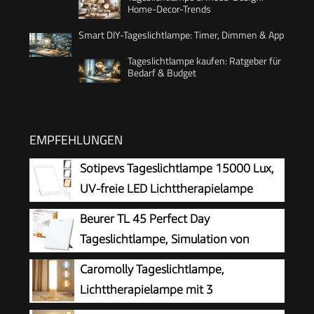
Home-Decor-Trends
Smart DIY-Tageslichtlampe: Timer, Dimmen & App
Tageslichtlampe kaufen: Ratgeber für
Bedarf & Budget
EMPFEHLUNGEN
Sotipevs Tageslichtlampe 15000 Lux,
UV-freie LED Lichttherapielampe
Tageslicht, LED Daylight Lampe,
Beurer TL 45 Perfect Day
Touch-Control Sonnenlicht Lampe,
Tageslichtlampe, Simulation von
Vollspektrumlampe für Zuhause/Büro
Tageslicht, mit 3 Farbtemperaturen für
Caromolly Tageslichtlampe,
einen geregelten Tages-Nacht-Rhythmus,
Lichttherapielampe mit 3
Human Centric Lighting, ideal für den
Farbtemperaturen & 5