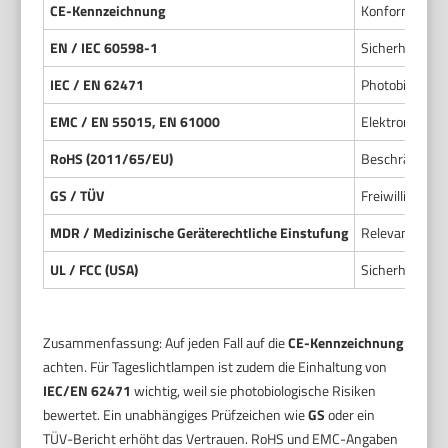
CE-Kennzeichnung
Konformität m
EN / IEC 60598-1
Sicherheit vo
IEC / EN 62471
Photobiologisc
EMC / EN 55015, EN 61000
Elektromagneti
RoHS (2011/65/EU)
Beschränkung 
GS / TÜV
Freiwilliges Pr
MDR / Medizinische Geräterechtliche Einstufung
Relevanz bei 
UL / FCC (USA)
Sicherheits- 
Zusammenfassung: Auf jeden Fall auf die
CE-Kennzeichnung
achten. Für Tageslichtlampen ist zudem die Einhaltung von
IEC/EN 62471
wichtig, weil sie photobiologische Risiken
bewertet. Ein unabhängiges Prüfzeichen wie
GS
oder ein
TÜV-Bericht erhöht das Vertrauen. RoHS und EMC-Angaben