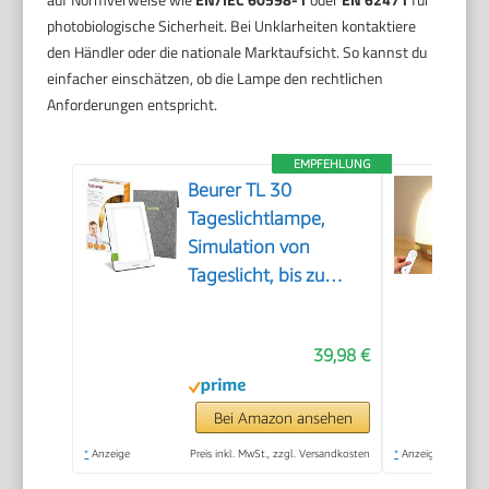
photobiologische Sicherheit. Bei Unklarheiten kontaktiere
den Händler oder die nationale Marktaufsicht. So kannst du
einfacher einschätzen, ob die Lampe den rechtlichen
Anforderungen entspricht.
EMPFEHLUNG
Beurer TL 30
Tageslichtlampe,
Simulation von
Tageslicht, bis zu
10.000 Lux,
Medizinprodukt,
39,98 €
flimmer- und UV-freie
LED-Technologie,
Tageslichtleuchte mit
Bei Amazon ansehen
verstellbarer
*
Anzeige
Preis inkl. MwSt., zzgl. Versandkosten
*
Anzeige
Halterung und Tasche