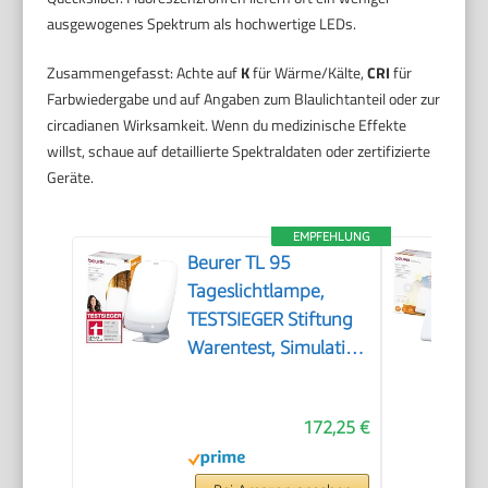
ausgewogenes Spektrum als hochwertige LEDs.
Zusammengefasst: Achte auf
K
für Wärme/Kälte,
CRI
für
Farbwiedergabe und auf Angaben zum Blaulichtanteil oder zur
circadianen Wirksamkeit. Wenn du medizinische Effekte
willst, schaue auf detaillierte Spektraldaten oder zertifizierte
Geräte.
EMPFEHLUNG
Beurer TL 95
Tageslichtlampe,
TESTSIEGER Stiftung
Warentest, Simulation
von Tageslicht, 14000
Lux, Medizinprodukt,
172,25 €
Tageslichtleuchte bei
Lichtmangelerscheinungen,