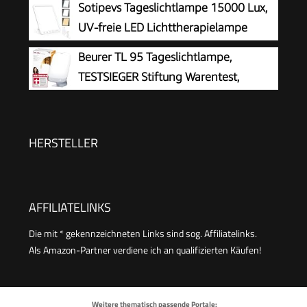
Sotipevs Tageslichtlampe 15000 Lux,
und UV-freie LED-Technologie, Tageslichtleuchte
UV-freie LED Lichttherapielampe
mit verstellbarer Halterung und Tasche
Tageslicht, LED Daylight Lampe,
Beurer TL 95 Tageslichtlampe,
Touch-Control Sonnenlicht Lampe,
TESTSIEGER Stiftung Warentest,
Vollspektrumlampe für Zuhause/Büro
Simulation von Tageslicht, 14000 Lux,
Medizinprodukt, Tageslichtleuchte bei
Lichtmangelerscheinungen, SunLike® LED-
HERSTELLER
Technologie, mit Dimmer
AFFILIATELINKS
Die mit * gekennzeichneten Links sind sog. Affiliatelinks.
Als Amazon-Partner verdiene ich an qualifizierten Käufen!
Weitere thematisch passende Portale: