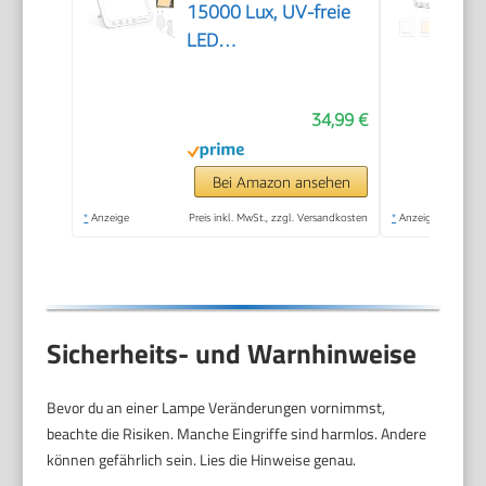
15000 Lux, UV-freie
LED
Lichttherapielampe
Tageslicht, LED
34,99 €
Daylight Lampe,
Touch-Control
Sonnenlicht Lampe,
Bei Amazon ansehen
Vollspektrumlampe
*
Anzeige
Preis inkl. MwSt., zzgl. Versandkosten
*
Anzeige
für Zuhause/Büro
Sicherheits- und Warnhinweise
Bevor du an einer Lampe Veränderungen vornimmst,
beachte die Risiken. Manche Eingriffe sind harmlos. Andere
können gefährlich sein. Lies die Hinweise genau.