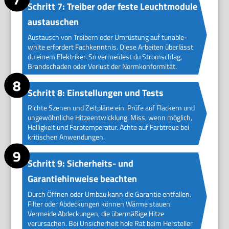
Schritt 7: Treiber oder feste Leuchtmodule
austauschen
Austausch von Treibern oder Umrüstung auf tunable-
white erfordert Fachkenntnis. Diese Arbeiten überlässt
du einem Elektriker. So vermeidest du Stromschlag,
Brandschaden oder Verlust der Normkonformität.
Schritt 8: Einstellungen und Tests
Richte Szenen und Zeitpläne ein. Prüfe auf Flackern und
ungewöhnliche Hitzeentwicklung. Miss, wenn möglich,
Helligkeit und Farbtemperatur. Achte auf Farbtreue bei
kritischen Anwendungen.
Schritt 9: Sicherheits- und
Garantiehinweise beachten
Durch Öffnen oder Umbau kann die Garantie entfallen.
Filter oder Abdeckungen können Wärme stauen.
Vermeide Abdeckungen, die übermäßige Hitze
verursachen. Bei Unsicherheit hole Rat beim Hersteller