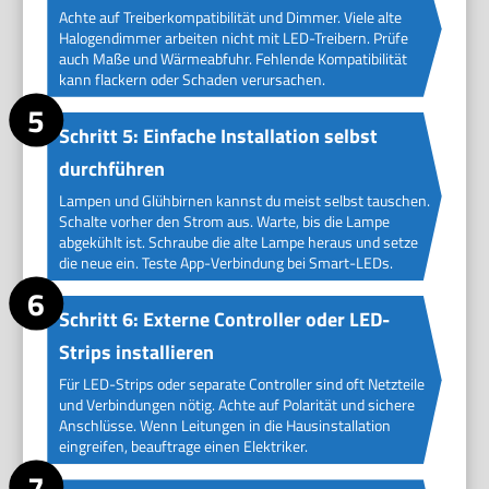
Achte auf Treiberkompatibilität und Dimmer. Viele alte
Halogendimmer arbeiten nicht mit LED-Treibern. Prüfe
auch Maße und Wärmeabfuhr. Fehlende Kompatibilität
kann flackern oder Schaden verursachen.
Schritt 5: Einfache Installation selbst
durchführen
Lampen und Glühbirnen kannst du meist selbst tauschen.
Schalte vorher den Strom aus. Warte, bis die Lampe
abgekühlt ist. Schraube die alte Lampe heraus und setze
die neue ein. Teste App-Verbindung bei Smart-LEDs.
Schritt 6: Externe Controller oder LED-
Strips installieren
Für LED-Strips oder separate Controller sind oft Netzteile
und Verbindungen nötig. Achte auf Polarität und sichere
Anschlüsse. Wenn Leitungen in die Hausinstallation
eingreifen, beauftrage einen Elektriker.