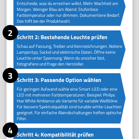
Entscheide, was du erreichen willst. Mehr Wachheit am
Morgen. Weniger Blau am Abend. Stufenlose
Farbtemperatur oder nur dimmen. Dokumentiere Bedarf.
Das hilft bei der Produktwahl.
Schritt 2: Bestehende Leuchte prüfen
Schau auf Fassung, Treiber und Kennzeichnungen. Notiere
Lampentyp, Sockel und elektrische Daten. Öffne keine
Leuchte unter Spannung. Wenn du unsicher bist,
fotografiere und frage den Hersteller.
Schritt 3: Passende Option wählen
Für geringen Aufwand wähle eine Smart-LED oder eine
LED mit mehreren Farbtemperaturen. Beispiel: Philips
Hue White Ambiance als Variante für variable Weißtöne.
Für bessere Spektralqualität sind tunable white-Leuchten
geeignet. Für einfache Abendschaltungen helfen optische
Filter.
Schritt 4: Kompatibilität prüfen