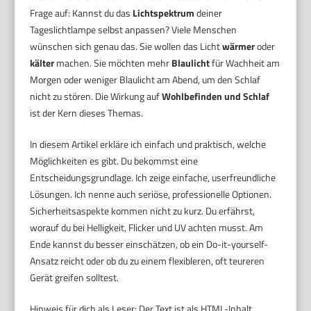
Frage auf: Kannst du das
Lichtspektrum
deiner
Tageslichtlampe selbst anpassen? Viele Menschen
wünschen sich genau das. Sie wollen das Licht
wärmer
oder
kälter
machen. Sie möchten mehr
Blaulicht
für Wachheit am
Morgen oder weniger Blaulicht am Abend, um den Schlaf
nicht zu stören. Die Wirkung auf
Wohlbefinden und Schlaf
ist der Kern dieses Themas.
In diesem Artikel erkläre ich einfach und praktisch, welche
Möglichkeiten es gibt. Du bekommst eine
Entscheidungsgrundlage. Ich zeige einfache, userfreundliche
Lösungen. Ich nenne auch seriöse, professionelle Optionen.
Sicherheitsaspekte kommen nicht zu kurz. Du erfährst,
worauf du bei Helligkeit, Flicker und UV achten musst. Am
Ende kannst du besser einschätzen, ob ein Do-it-yourself-
Ansatz reicht oder ob du zu einem flexibleren, oft teureren
Gerät greifen solltest.
Hinweis für dich als Leser: Der Text ist als HTML-Inhalt