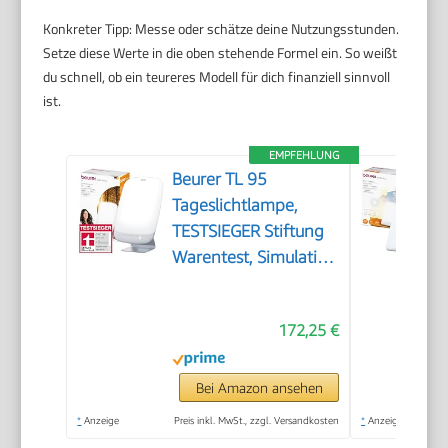
Konkreter Tipp: Messe oder schätze deine Nutzungsstunden.
Setze diese Werte in die oben stehende Formel ein. So weißt
du schnell, ob ein teureres Modell für dich finanziell sinnvoll
ist.
EMPFEHLUNG
Beurer TL 95
Tageslichtlampe,
TESTSIEGER Stiftung
Warentest, Simulation
von Tageslicht, 14000
Lux, Medizinprodukt,
172,25 €
Tageslichtleuchte bei
Lichtmangelerscheinungen,
SunLike® LED-
Bei Amazon ansehen
Technologie, mit
*
Anzeige
Preis inkl. MwSt., zzgl. Versandkosten
*
Anzeige
Dimmer