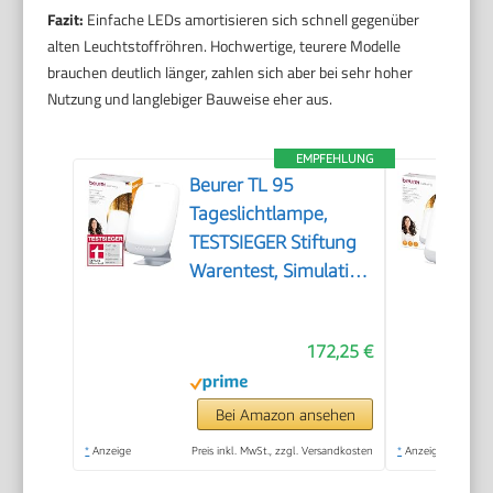
Fazit:
Einfache LEDs amortisieren sich schnell gegenüber
alten Leuchtstoffröhren. Hochwertige, teurere Modelle
brauchen deutlich länger, zahlen sich aber bei sehr hoher
Nutzung und langlebiger Bauweise eher aus.
EMPFEHLUNG
Beurer TL 95
Tageslichtlampe,
TESTSIEGER Stiftung
Warentest, Simulation
von Tageslicht, 14000
Lux, Medizinprodukt,
172,25 €
Tageslichtleuchte bei
Lichtmangelerscheinungen,
SunLike® LED-
Bei Amazon ansehen
Technologie, mit
*
Anzeige
Preis inkl. MwSt., zzgl. Versandkosten
*
Anzeige
Dimmer