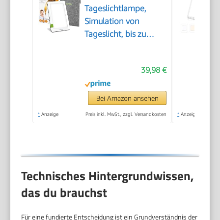
Tageslichtlampe,
Simulation von
Tageslicht, bis zu
10.000 Lux,
Medizinprodukt,
39,98 €
flimmer- und UV-freie
LED-Technologie,
Tageslichtleuchte mit
Bei Amazon ansehen
verstellbarer
*
Anzeige
Preis inkl. MwSt., zzgl. Versandkosten
*
Anzeige
Halterung und Tasche
Technisches Hintergrundwissen,
das du brauchst
Für eine fundierte Entscheidung ist ein Grundverständnis der