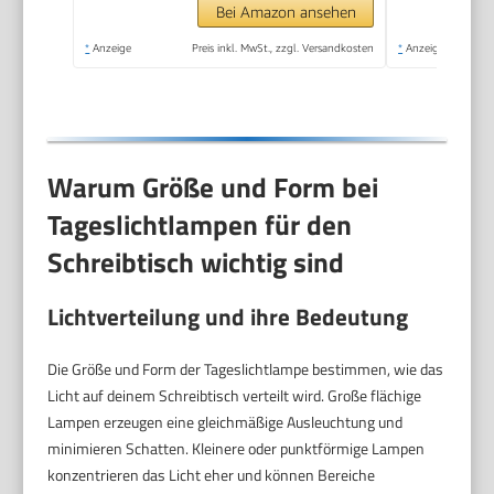
Helligkeiten und
Bei Amazon ansehen
Timer, LED Simulation
*
Anzeige
Preis inkl. MwSt., zzgl. Versandkosten
*
Anzeige
von Tageslicht(Helle
Holzmaserung)
Warum Größe und Form bei
Tageslichtlampen für den
Schreibtisch wichtig sind
Lichtverteilung und ihre Bedeutung
Die Größe und Form der Tageslichtlampe bestimmen, wie das
Licht auf deinem Schreibtisch verteilt wird. Große flächige
Lampen erzeugen eine gleichmäßige Ausleuchtung und
minimieren Schatten. Kleinere oder punktförmige Lampen
konzentrieren das Licht eher und können Bereiche