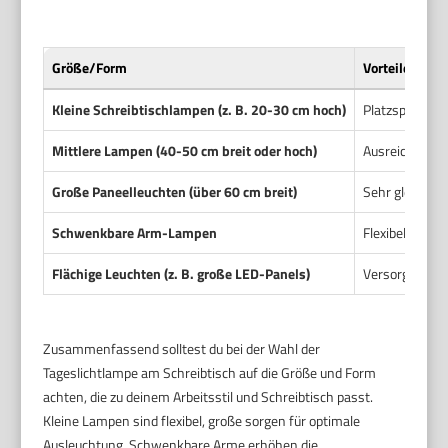
Größe/Form
Vorteile
Kleine Schreibtischlampen (z. B. 20-30 cm hoch)
Platzsparend, 
Mittlere Lampen (40-50 cm breit oder hoch)
Ausreichende 
Große Paneelleuchten (über 60 cm breit)
Sehr gleichmäß
Schwenkbare Arm-Lampen
Flexibel posit
Flächige Leuchten (z. B. große LED-Panels)
Versorgt größe
Zusammenfassend solltest du bei der Wahl der
Tageslichtlampe am Schreibtisch auf die Größe und Form
achten, die zu deinem Arbeitsstil und Schreibtisch passt.
Kleine Lampen sind flexibel, große sorgen für optimale
Ausleuchtung. Schwenkbare Arme erhöhen die