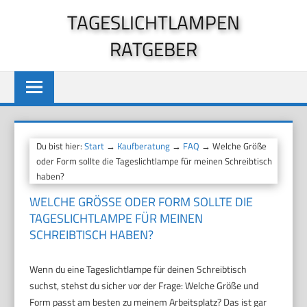
Zum
TAGESLICHTLAMPEN
Inhalt
RATGEBER
springen
Du bist hier:
Start
→
Kaufberatung
→
FAQ
→ Welche Größe
oder Form sollte die Tageslichtlampe für meinen Schreibtisch
haben?
WELCHE GRÖSSE ODER FORM SOLLTE DIE T
AGESLICHTLAMPE FÜR MEINEN S
CHREIBTISCH HABEN?
Wenn du eine Tageslichtlampe für deinen Schreibtisch
suchst, stehst du sicher vor der Frage: Welche Größe und
Form passt am besten zu meinem Arbeitsplatz? Das ist gar