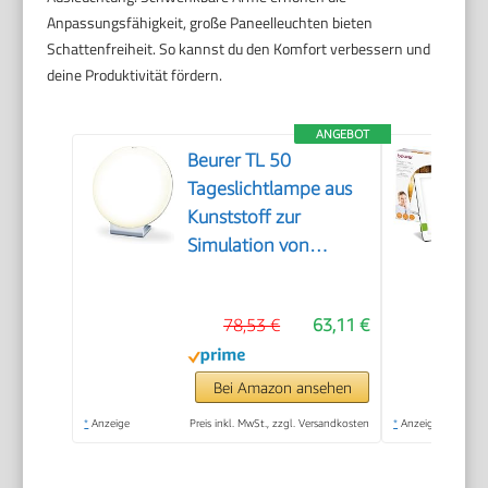
Anpassungsfähigkeit, große Paneelleuchten bieten
Schattenfreiheit. So kannst du den Komfort verbessern und
deine Produktivität fördern.
ANGEBOT
Beurer TL 50
Tageslichtlampe aus
Kunststoff zur
Simulation von
Tageslicht,
zertifiziertes
78,53 €
63,11 €
Medizinprodukt für
mehr Wohlbefinden
Bei Amazon ansehen
*
Anzeige
Preis inkl. MwSt., zzgl. Versandkosten
*
Anzeige