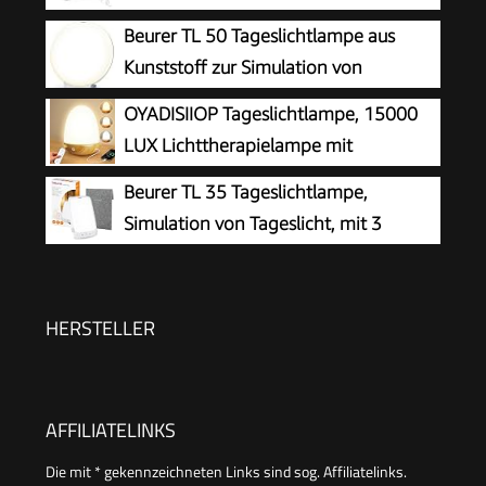
Tageslicht, LED Daylight Lampe,
Beurer TL 50 Tageslichtlampe aus
Touch-Control Sonnenlicht Lampe,
Kunststoff zur Simulation von
Vollspektrumlampe für Zuhause/Büro
Tageslicht, zertifiziertes
OYADISIIOP Tageslichtlampe, 15000
Medizinprodukt für mehr Wohlbefinden
LUX Lichttherapielampe mit
Fernsteuerung, Tageslichtlampen mit
Beurer TL 35 Tageslichtlampe,
Einstellbaren Lichtfarben, Helligkeiten und
Simulation von Tageslicht, mit 3
Timer, LED Simulation von Tageslicht(Helle
Farbtemperaturen für einen
Holzmaserung)
geregelten Tages-Nacht-Rhythmus, 10.000 Lux,
Medizinprodukt, abnehmbarer Standfuß, mit
HERSTELLER
Dimmer, Weiß
AFFILIATELINKS
Die mit * gekennzeichneten Links sind sog. Affiliatelinks.