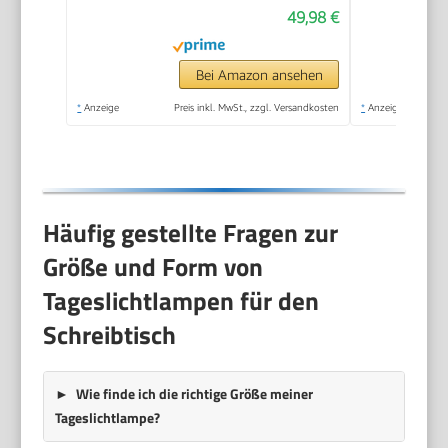
49,98 €
Tages-Nacht-
Rhythmus, 10.000
Lux, Medizinprodukt,
Bei Amazon ansehen
abnehmbarer
*
Anzeige
Preis inkl. MwSt., zzgl. Versandkosten
*
Anzeige
Standfuß, mit
Dimmer, Weiß
Häufig gestellte Fragen zur
Größe und Form von
Tageslichtlampen für den
Schreibtisch
Wie finde ich die richtige Größe meiner
Tageslichtlampe?