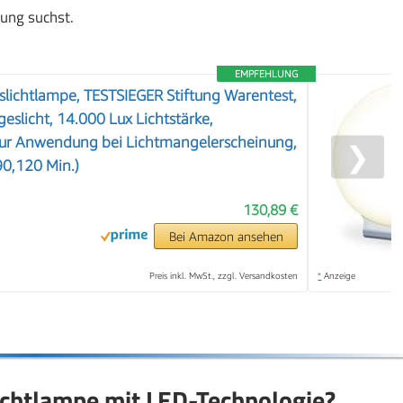
ung suchst.
EMPFEHLUNG
slichtlampe, TESTSIEGER Stiftung Warentest,
eslicht, 14.000 Lux Lichtstärke,
zur Anwendung bei Lichtmangelerscheinung,
❯
90,120 Min.)
130,89 €
Bei Amazon ansehen
Preis inkl. MwSt., zzgl. Versandkosten
*
Anzeige
lichtlampe mit LED-Technologie?