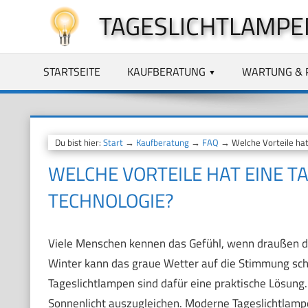
Zum
TAGESLICHTLAMPE
Inhalt
springen
STARTSEITE
KAUFBERATUNG
WARTUNG & 
Du bist hier:
Start
→
Kaufberatung
→
FAQ
→ Welche Vorteile hat
WELCHE VORTEILE HAT EINE T
TECHNOLOGIE?
Viele Menschen kennen das Gefühl, wenn draußen das
Winter kann das graue Wetter auf die Stimmung sch
Tageslichtlampen sind dafür eine praktische Lösung. 
Sonnenlicht auszugleichen. Moderne Tageslichtlam