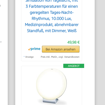
Simulation von Tageslicht, mit
h
3 Farbtemperaturen für einen
geregelten Tages-Nacht-
Rhythmus, 10.000 Lux,
Medizinprodukt, abnehmbarer
Standfuß, mit Dimmer, Weiß
49,98 €
Bei Amazon ansehen
*
Anzeige
Preis inkl. MwSt., zzgl. Versandkosten
ANGEBOT