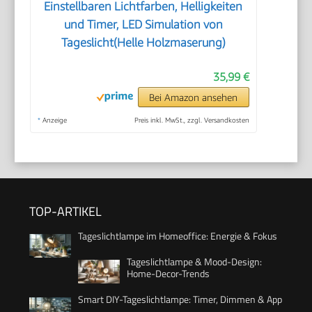
Einstellbaren Lichtfarben, Helligkeiten
und Timer, LED Simulation von
Tageslicht(Helle Holzmaserung)
35,99 €
Bei Amazon ansehen
*
Anzeige
Preis inkl. MwSt., zzgl. Versandkosten
TOP-ARTIKEL
Tageslichtlampe im Homeoffice: Energie & Fokus
Tageslichtlampe & Mood-Design:
Home-Decor-Trends
Smart DIY-Tageslichtlampe: Timer, Dimmen & App