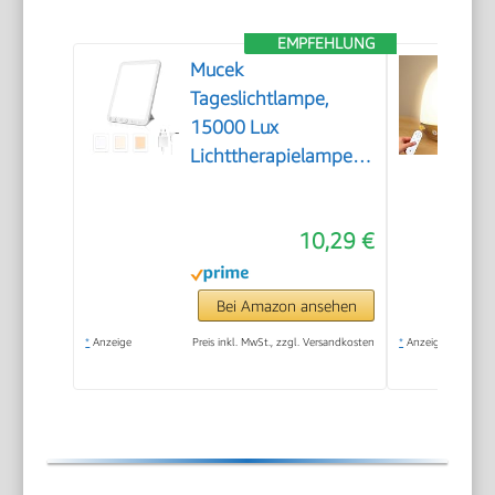
EMPFEHLUNG
Mucek
Tageslichtlampe,
15000 Lux
Lichttherapielampe,
UV-freie LED
Tageslichtlampen,
10,29 €
Simulation von
Tageslicht, 3
Farbtemperaturen 5
Bei Amazon ansehen
Helligkeitsstufen
*
Anzeige
Preis inkl. MwSt., zzgl. Versandkosten
*
Anzeige
Touch-Control
Sonnenlicht Lampe,
Vollspektrumlampe