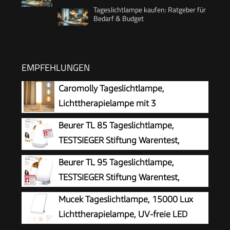
Tageslichtlampe kaufen: Ratgeber für
Bedarf & Budget
EMPFEHLUNGEN
Caromolly Tageslichtlampe,
Lichttherapielampe mit 3
Farbtemperaturen & 5
Beurer TL 85 Tageslichtlampe,
Helligkeitsstufen, Simulation von Tageslicht,
TESTSIEGER Stiftung Warentest,
Flimmer- und UV-freie LED-Tageslichtleuchte,
Simulation von Tageslicht, 14.000 Lux
Beurer TL 95 Tageslichtlampe,
Ideal für Haushalte und Büro
Lichtstärke, Medizinprodukt, zur Anwendung bei
TESTSIEGER Stiftung Warentest,
Lichtmangelerscheinung, mit Timer
Simulation von Tageslicht, 14000 Lux,
Mucek Tageslichtlampe, 15000 Lux
(30,60,90,120 Min.)
Medizinprodukt, Tageslichtleuchte bei
Lichttherapielampe, UV-freie LED
Lichtmangelerscheinungen, SunLike® LED-
Tageslichtlampen, Simulation von