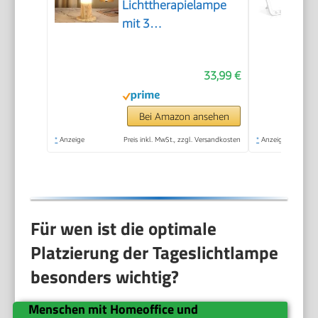
Lichttherapielampe
mit 3
Farbtemperaturen &
5 Helligkeitsstufen,
33,99 €
Simulation von
Tageslicht, Flimmer-
und UV-freie LED-
Bei Amazon ansehen
Tageslichtleuchte,
*
Anzeige
Preis inkl. MwSt., zzgl. Versandkosten
*
Anzeige
Ideal für Haushalte
und Büro
Für wen ist die optimale
Platzierung der Tageslichtlampe
besonders wichtig?
Menschen mit Homeoffice und