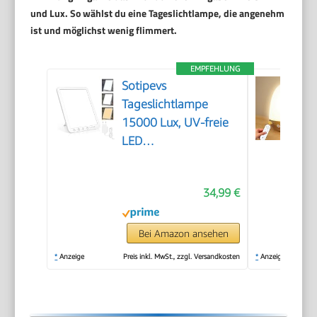
und Lux. So wählst du eine Tageslichtlampe, die angenehm
ist und möglichst wenig flimmert.
EMPFEHLUNG
Sotipevs
Tageslichtlampe
15000 Lux, UV-freie
LED
Lichttherapielampe
Tageslicht, LED
34,99 €
Daylight Lampe,
Touch-Control
Sonnenlicht Lampe,
Bei Amazon ansehen
Vollspektrumlampe
*
Anzeige
Preis inkl. MwSt., zzgl. Versandkosten
*
Anzeige
für Zuhause/Büro