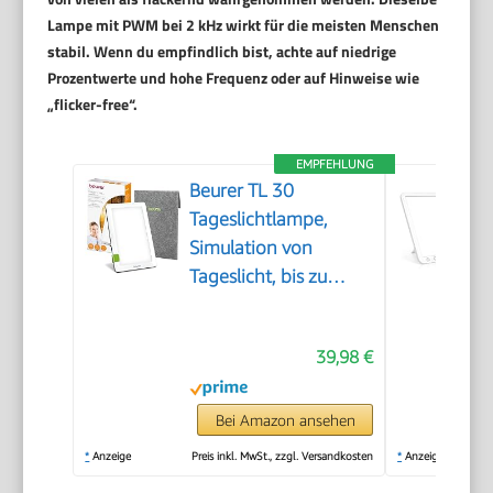
Lampe mit PWM bei 2 kHz wirkt für die meisten Menschen
stabil. Wenn du empfindlich bist, achte auf niedrige
Prozentwerte und hohe Frequenz oder auf Hinweise wie
„flicker-free“.
EMPFEHLUNG
Beurer TL 30
Tageslichtlampe,
Simulation von
Tageslicht, bis zu
10.000 Lux,
Medizinprodukt,
39,98 €
flimmer- und UV-freie
LED-Technologie,
Tageslichtleuchte mit
Bei Amazon ansehen
verstellbarer
*
Anzeige
Preis inkl. MwSt., zzgl. Versandkosten
*
Anzeige
Halterung und Tasche