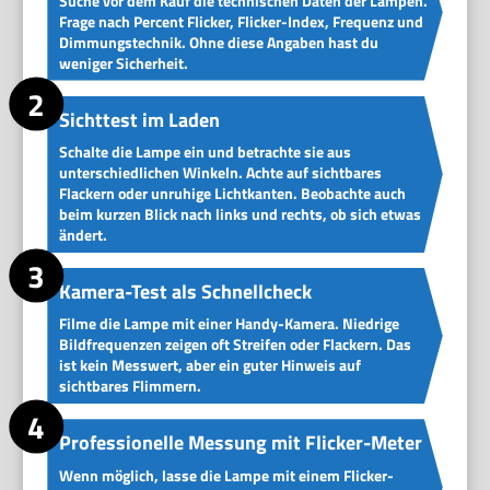
Suche vor dem Kauf die technischen Daten der Lampen.
Frage nach Percent Flicker, Flicker-Index, Frequenz und
Dimmungstechnik. Ohne diese Angaben hast du
weniger Sicherheit.
Sichttest im Laden
Schalte die Lampe ein und betrachte sie aus
unterschiedlichen Winkeln. Achte auf sichtbares
Flackern oder unruhige Lichtkanten. Beobachte auch
beim kurzen Blick nach links und rechts, ob sich etwas
ändert.
Kamera-Test als Schnellcheck
Filme die Lampe mit einer Handy-Kamera. Niedrige
Bildfrequenzen zeigen oft Streifen oder Flackern. Das
ist kein Messwert, aber ein guter Hinweis auf
sichtbares Flimmern.
Professionelle Messung mit Flicker-Meter
Wenn möglich, lasse die Lampe mit einem Flicker-