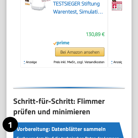
TESTSIEGER Stiftung
Warentest, Simulation
von Tageslicht,
14.000 Lux
130,89 €
Lichtstärke,
Medizinprodukt, zur
Anwendung bei
Bei Amazon ansehen
Lichtmangelerscheinung,
*
Anzeige
Preis inkl. MwSt., zzgl. Versandkosten
*
Anzeige
mit Timer
(30,60,90,120 Min.)
Schritt-für-Schritt: Flimmer
prüfen und minimieren
Vorbereitung: Datenblätter sammeln