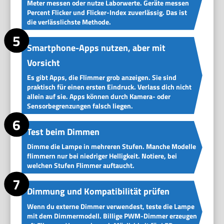
Meter messen oder nutze Laborwerte. Geräte messen
Percent Flicker und Flicker-Index zuverlässig. Das ist
die verlässlichste Methode.
Smartphone-Apps nutzen, aber mit
Vorsicht
Es gibt Apps, die Flimmer grob anzeigen. Sie sind
praktisch für einen ersten Eindruck. Verlass dich nicht
allein auf sie. Apps können durch Kamera- oder
Sensorbegrenzungen falsch liegen.
Test beim Dimmen
Dimme die Lampe in mehreren Stufen. Manche Modelle
flimmern nur bei niedriger Helligkeit. Notiere, bei
welchen Stufen Flimmer auftaucht.
Dimmung und Kompatibilität prüfen
Wenn du externe Dimmer verwendest, teste die Lampe
mit dem Dimmermodell. Billige PWM-Dimmer erzeugen