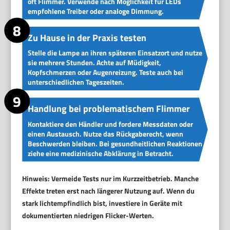
oft Flimmer. Verwende nach Möglichkeit für LEDs
empfohlene Treiber oder analoge Dimmung.
Zu Hause in der Praxis testen
Stelle die Lampe an ihren späteren Einsatzort und nutze
sie mehrere Stunden. Achte auf Müdigkeit,
Kopfschmerzen oder Augenreizung. Teste auch bei
unterschiedlichen Tageszeiten.
Handlung bei problematischem Flimmer
Kontaktiere den Händler und fordere Messdaten oder
einen Austausch. Nutze das Rückgaberecht, wenn
Beschwerden bleiben. Bei gesundheitlichen Reaktionen
ziehe eine medizinische Abklärung in Betracht.
Hinweis: Vermeide Tests nur im Kurzzeitbetrieb. Manche
Effekte treten erst nach längerer Nutzung auf. Wenn du
stark lichtempfindlich bist, investiere in Geräte mit
dokumentierten niedrigen Flicker-Werten.