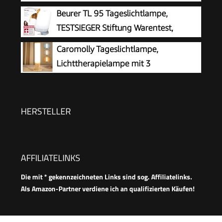
Tageslicht, LED Daylight Lampe,
Beurer TL 95 Tageslichtlampe,
Arbeitsplatz oder Zuhause
Touch-Control Sonnenlicht Lampe,
TESTSIEGER Stiftung Warentest,
Vollspektrumlampe für Zuhause/Büro
Simulation von Tageslicht, 14000 Lux,
Caromolly Tageslichtlampe,
Medizinprodukt, Tageslichtleuchte bei
Lichttherapielampe mit 3
Lichtmangelerscheinungen, SunLike® LED-
Farbtemperaturen & 5
Technologie, mit Dimmer
Helligkeitsstufen, Simulation von Tageslicht,
Flimmer- und UV-freie LED-Tageslichtleuchte,
HERSTELLER
Ideal für Haushalte und Büro
AFFILIATELINKS
Die mit * gekennzeichneten Links sind sog. Affiliatelinks.
Als Amazon-Partner verdiene ich an qualifizierten Käufen!