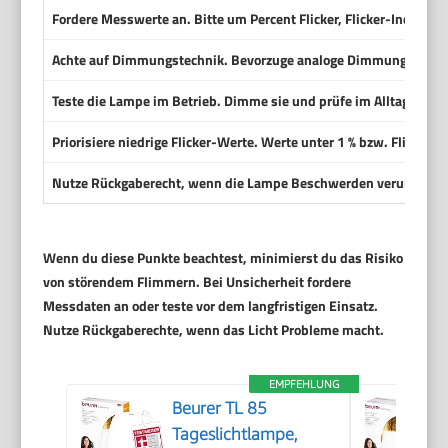
Fordere Messwerte an
. Bitte um
Percent Flicker
,
Flicker-Index
und
Achte auf Dimmungstechnik
. Bevorzuge analoge Dimmung oder 
Teste die Lampe im Betrieb
. Dimme sie und prüfe im Alltag oder 
Priorisiere niedrige Flicker-Werte
. Werte unter 1 % bzw. Flicker-I
Nutze Rückgaberecht
, wenn die Lampe Beschwerden verursacht. 
Wenn du diese Punkte beachtest, minimierst du das Risiko
von störendem Flimmern. Bei Unsicherheit fordere
Messdaten an oder teste vor dem langfristigen Einsatz.
Nutze Rückgaberechte, wenn das Licht Probleme macht.
EMPFEHLUNG
Beurer TL 85
Tageslichtlampe,