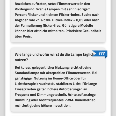
Anzeichen auftreten, setze
Flimmerwerte
in den
Vordergrund. Wähle Lampen mit sehr niedrigem
Percent Flicker
und kleinem
Flicker-Index
. Suche nach
Angaben wie
<1 %
bzw.
Flicker-Index < 0,05
oder nach
der Formulierung
flicker-free
. Günstigere Modelle
können hier oft nicht mithalten. Priorisiere Gesundheit
über Preis.
Wie lange und wofür wirst du die Lampe täglich
nutzen?
Bei kurzer, gelegentlicher Nutzung reicht oft eine
Standardlampe mit akzeptablen Flimmerwerten. Bei
ganztägiger Nutzung im Home-Office oder für
Lichttherapie brauchst du stabileres Licht. Für lange
Einsatzzeiten gelten höhere Anforderungen an
Frequenz und Dimmungstechnik. Achte auf analoge
Dimmung oder hochfrequentes PWM. Dauerbetrieb
rechtfertigt eine höhere Investition.