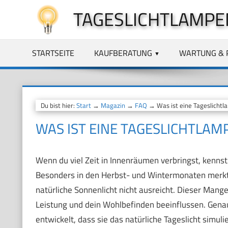
Zum
TAGESLICHTLAMPE
Inhalt
springen
STARTSEITE
KAUFBERATUNG
WARTUNG & 
Du bist hier:
Start
→
Magazin
→
FAQ
→ Was ist eine Tageslicht
WAS IST EINE TAGESLICHTLAM
Wenn du viel Zeit in Innenräumen verbringst, kennst 
Besonders in den Herbst- und Wintermonaten merkt 
natürliche Sonnenlicht nicht ausreicht. Dieser Mang
Leistung und dein Wohlbefinden beeinflussen. Gen
entwickelt, dass sie das natürliche Tageslicht simu